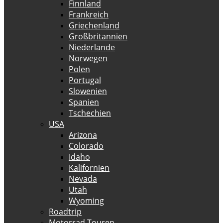
Finnland
Frankreich
Griechenland
Großbritannien
Niederlande
Norwegen
Polen
Portugal
Slowenien
Spanien
Tschechien
USA
Arizona
Colorado
Idaho
Kalifornien
Nevada
Utah
Wyoming
Roadtrip
Motorrad Touren