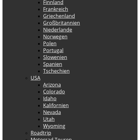
Finnland
Frankreich
Griechenland
Großbritannien
Niederlande
Norwegen
Polen
Portugal
Slowenien
Spanien
Tschechien
USA
Arizona
Colorado
Idaho
Kalifornien
Nevada
Utah
Wyoming
Roadtrip
Motorrad Touren