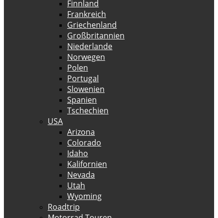
Finnland
Frankreich
Griechenland
Großbritannien
Niederlande
Norwegen
Polen
Portugal
Slowenien
Spanien
Tschechien
USA
Arizona
Colorado
Idaho
Kalifornien
Nevada
Utah
Wyoming
Roadtrip
Motorrad Touren