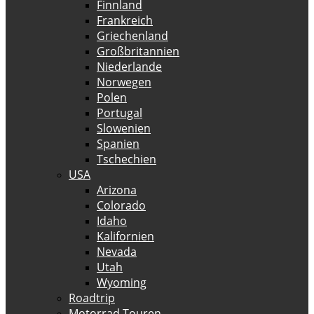
Finnland
Frankreich
Griechenland
Großbritannien
Niederlande
Norwegen
Polen
Portugal
Slowenien
Spanien
Tschechien
USA
Arizona
Colorado
Idaho
Kalifornien
Nevada
Utah
Wyoming
Roadtrip
Motorrad Touren