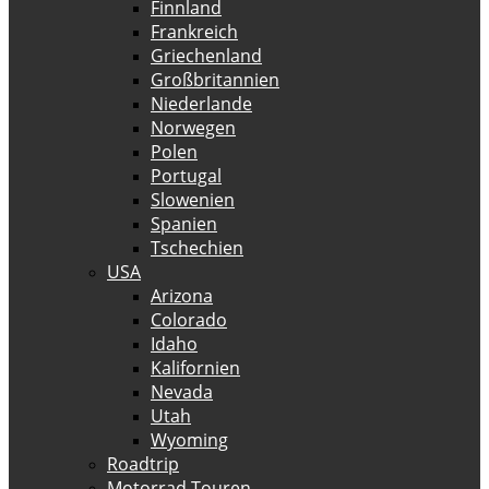
Finnland
Frankreich
Griechenland
Großbritannien
Niederlande
Norwegen
Polen
Portugal
Slowenien
Spanien
Tschechien
USA
Arizona
Colorado
Idaho
Kalifornien
Nevada
Utah
Wyoming
Roadtrip
Motorrad Touren