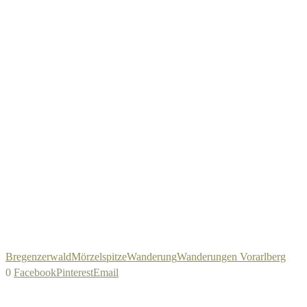
Bregenzerwald
Mörzelspitze
Wanderung
Wanderungen Vorarlberg
0
Facebook
Pinterest
Email