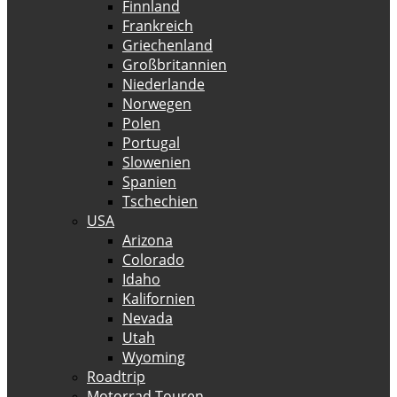
Finnland
Frankreich
Griechenland
Großbritannien
Niederlande
Norwegen
Polen
Portugal
Slowenien
Spanien
Tschechien
USA
Arizona
Colorado
Idaho
Kalifornien
Nevada
Utah
Wyoming
Roadtrip
Motorrad Touren