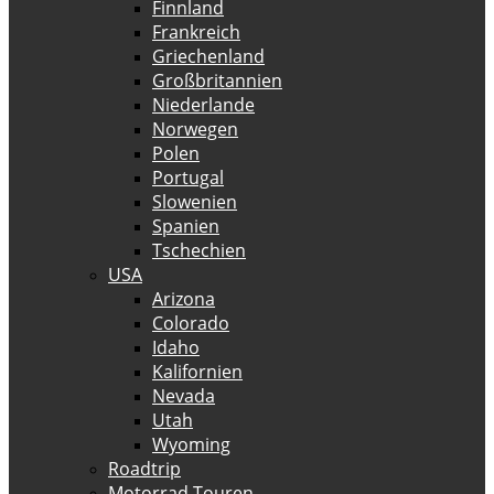
Finnland
Frankreich
Griechenland
Großbritannien
Niederlande
Norwegen
Polen
Portugal
Slowenien
Spanien
Tschechien
USA
Arizona
Colorado
Idaho
Kalifornien
Nevada
Utah
Wyoming
Roadtrip
Motorrad Touren