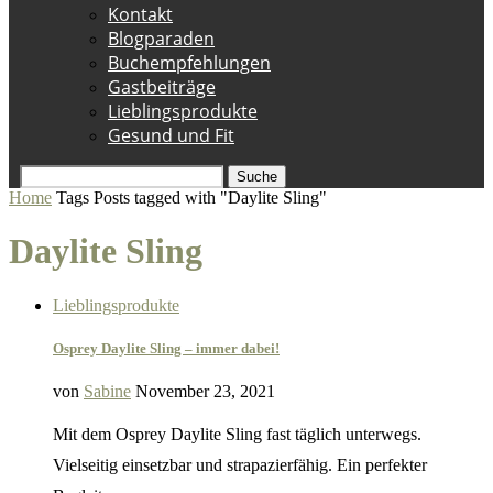
Kontakt
Blogparaden
Buchempfehlungen
Gastbeiträge
Lieblingsprodukte
Gesund und Fit
Suche
Home
Tags
Posts tagged with "Daylite Sling"
Daylite Sling
Lieblingsprodukte
Osprey Daylite Sling – immer dabei!
von
Sabine
November 23, 2021
Mit dem Osprey Daylite Sling fast täglich unterwegs.
Vielseitig einsetzbar und strapazierfähig. Ein perfekter