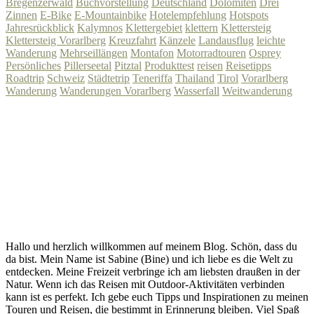
Bregenzerwald
Buchvorstellung
Deutschland
Dolomiten
Drei
Zinnen
E-Bike
E-Mountainbike
Hotelempfehlung
Hotspots
Jahresrückblick
Kalymnos
Klettergebiet
klettern
Klettersteig
Klettersteig Vorarlberg
Kreuzfahrt
Känzele
Landausflug
leichte
Wanderung
Mehrseillängen
Montafon
Motorradtouren
Osprey
Persönliches
Pillerseetal
Pitztal
Produkttest
reisen
Reisetipps
Roadtrip
Schweiz
Städtetrip
Teneriffa
Thailand
Tirol
Vorarlberg
Wanderung
Wanderungen Vorarlberg
Wasserfall
Weitwanderung
Hallo und herzlich willkommen auf meinem Blog. Schön, dass du
da bist. Mein Name ist Sabine (Bine) und ich liebe es die Welt zu
entdecken. Meine Freizeit verbringe ich am liebsten draußen in der
Natur. Wenn ich das Reisen mit Outdoor-Aktivitäten verbinden
kann ist es perfekt. Ich gebe euch Tipps und Inspirationen zu meinen
Touren und Reisen, die bestimmt in Erinnerung bleiben. Viel Spaß