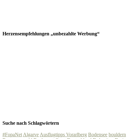
Herzensempfehlungen „unbezahlte Werbung“
Suche nach Schlagwörtern
#FopaNet
Algarve
Ausflugtipps Vorarlberg
Bodensee
bouldern