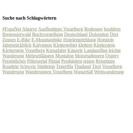
Suche nach Schlagwörtern
#FopaNet
Algarve
Ausflugtipps Vorarlberg
Bodensee
bouldern
Bregenzerwald
Buchvorstellung
Deutschland
Dolomiten
Drei
Zinnen
E-Bike
E-Mountainbike
Hotelempfehlung
Hotspots
Jahresrückblick
Kalymnos
Klettergebiet
klettern
Klettersteig
Klettersteig Vorarlberg
Kreuzfahrt
Känzele
Landausflug
leichte
Wanderung
Mehrseillängen
Montafon
Motorradtouren
Osprey
Persönliches
Pillerseetal
Pitztal
Produkttest
reisen
Reisetipps
Roadtrip
Schweiz
Städtetrip
Teneriffa
Thailand
Tirol
Vorarlberg
Wanderung
Wanderungen Vorarlberg
Wasserfall
Weitwanderung