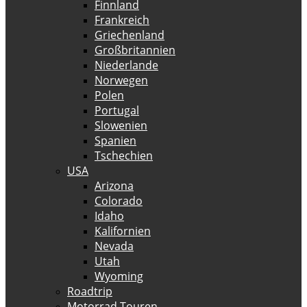
Finnland
Frankreich
Griechenland
Großbritannien
Niederlande
Norwegen
Polen
Portugal
Slowenien
Spanien
Tschechien
USA
Arizona
Colorado
Idaho
Kalifornien
Nevada
Utah
Wyoming
Roadtrip
Motorrad Touren