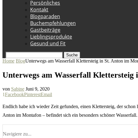
Persönliches
Kontakt
Blogparaden
Buchempfehlungen
Gastbeiträge
Lieblingsprodukte
Gesund und Fit
Suche
Home
Blog
Unterwegs am Wasserfall Klettersteig in St. Anton im Mo
Unterwegs am Wasserfall Klettersteig 
von
Sabine
Juni 9, 2020
1
Facebook
Pinterest
Email
Endlich habe ich wieder Zeit gefunden, einen Klettersteig, der schon
Anton im Montafon – befindet sich ein besonders schöner Wasserfall. 
Navigiere zu...