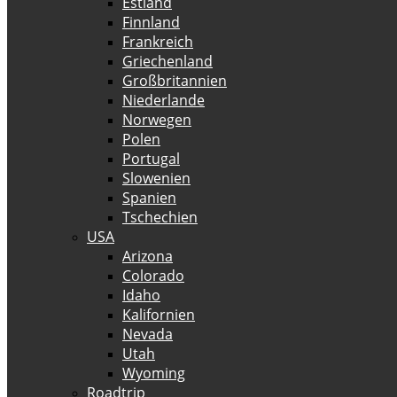
Estland
Finnland
Frankreich
Griechenland
Großbritannien
Niederlande
Norwegen
Polen
Portugal
Slowenien
Spanien
Tschechien
USA
Arizona
Colorado
Idaho
Kalifornien
Nevada
Utah
Wyoming
Roadtrip