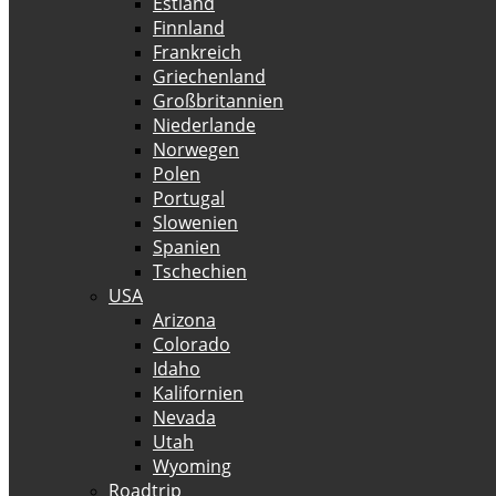
Estland
Finnland
Frankreich
Griechenland
Großbritannien
Niederlande
Norwegen
Polen
Portugal
Slowenien
Spanien
Tschechien
USA
Arizona
Colorado
Idaho
Kalifornien
Nevada
Utah
Wyoming
Roadtrip