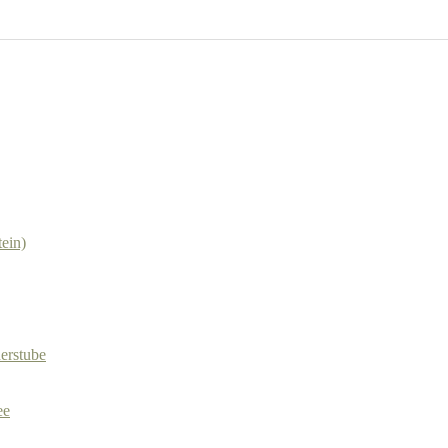
ein)
herstube
ee