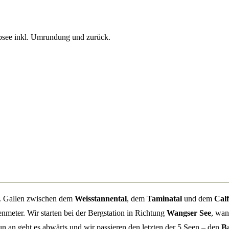
psee inkl. Umrundung und zurück.
t. Gallen zwischen dem
Weisstannental
, dem
Taminatal
und dem
Calf
enmeter. Wir starten bei der Bergstation in Richtung
Wangser See
, wan
un an geht es abwärts und wir passieren den letzten der 5 Seen – den
Ba