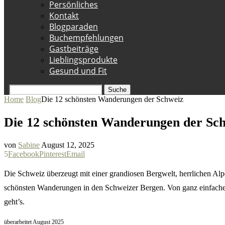
Persönliches
Kontakt
Blogparaden
Buchempfehlungen
Gastbeiträge
Lieblingsprodukte
Gesund und Fit
Suche
Home
Blog
Die 12 schönsten Wanderungen der Schweiz
Die 12 schönsten Wanderungen der Sc
von
Sabine
August 12, 2025
5
Facebook
Pinterest
Email
Die Schweiz überzeugt mit einer grandiosen Bergwelt, herrlichen Alpe
schönsten Wanderungen in den Schweizer Bergen. Von ganz einfachen
geht’s.
überarbeitet August 2025