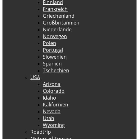
Finnland
Frankreich
Griechenland
Großbritannien
Niederlande
Norwegen
Polen
Portugal
Slowenien
Spanien
Tschechien
USA
Arizona
Colorado
Idaho
Kalifornien
Nevada
Utah
Wyoming
Roadtrip
Motorrad Touren