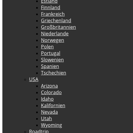
Estland
Finnland
Frankreich
Griechenland
Großbritannien
Niederlande
Norwegen
Polen
Portugal
Slowenien
Spanien
Tschechien
USA
Arizona
Colorado
Idaho
Kalifornien
Nevada
Utah
Wyoming
Roadtrip