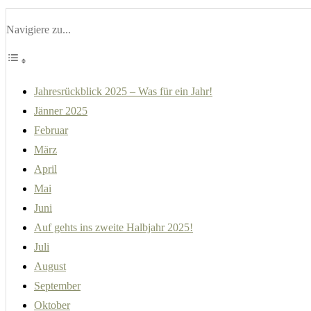
Navigiere zu...
Jahresrückblick 2025 – Was für ein Jahr!
Jänner 2025
Februar
März
April
Mai
Juni
Auf gehts ins zweite Halbjahr 2025!
Juli
August
September
Oktober