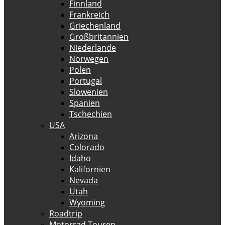
Finnland
Frankreich
Griechenland
Großbritannien
Niederlande
Norwegen
Polen
Portugal
Slowenien
Spanien
Tschechien
USA
Arizona
Colorado
Idaho
Kalifornien
Nevada
Utah
Wyoming
Roadtrip
Motorrad Touren