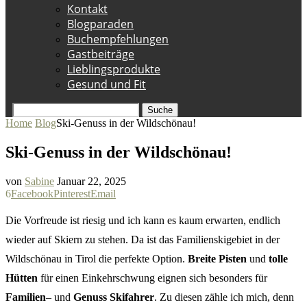
Kontakt
Blogparaden
Buchempfehlungen
Gastbeiträge
Lieblingsprodukte
Gesund und Fit
Suche
Home
Blog
Ski-Genuss in der Wildschönau!
Ski-Genuss in der Wildschönau!
von
Sabine
Januar 22, 2025
6
Facebook
Pinterest
Email
Die Vorfreude ist riesig und ich kann es kaum erwarten, endlich
wieder auf Skiern zu stehen. Da ist das Familienskigebiet in der
Wildschönau in Tirol die perfekte Option.
Breite Pisten
und
tolle
Hütten
für einen Einkehrschwung eignen sich besonders für
Familien
– und
Genuss Skifahrer
. Zu diesen zähle ich mich, denn