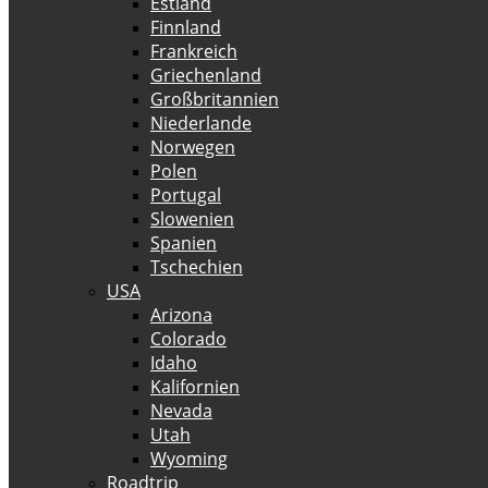
Estland
Finnland
Frankreich
Griechenland
Großbritannien
Niederlande
Norwegen
Polen
Portugal
Slowenien
Spanien
Tschechien
USA
Arizona
Colorado
Idaho
Kalifornien
Nevada
Utah
Wyoming
Roadtrip