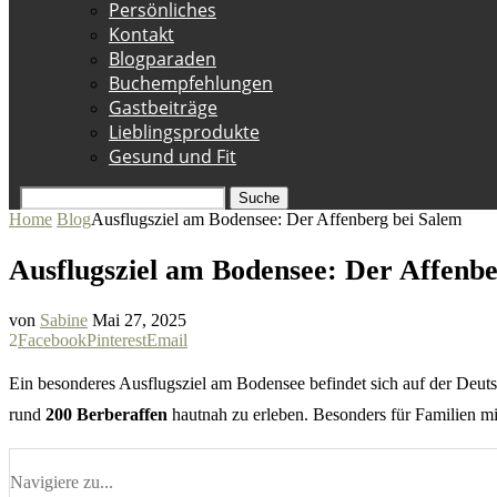
Persönliches
Kontakt
Blogparaden
Buchempfehlungen
Gastbeiträge
Lieblingsprodukte
Gesund und Fit
Suche
Home
Blog
Ausflugsziel am Bodensee: Der Affenberg bei Salem
Ausflugsziel am Bodensee: Der Affenbe
von
Sabine
Mai 27, 2025
2
Facebook
Pinterest
Email
Ein besonderes Ausflugsziel am Bodensee befindet sich auf der Deuts
rund
200 Berberaffen
hautnah zu erleben. Besonders für Familien mi
Navigiere zu...