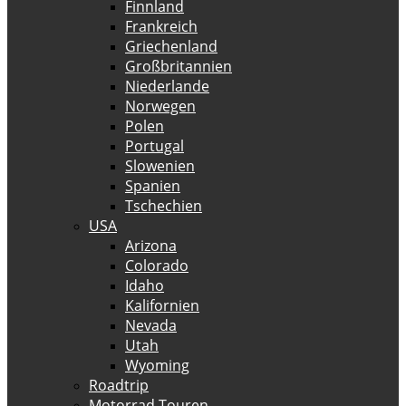
Finnland
Frankreich
Griechenland
Großbritannien
Niederlande
Norwegen
Polen
Portugal
Slowenien
Spanien
Tschechien
USA
Arizona
Colorado
Idaho
Kalifornien
Nevada
Utah
Wyoming
Roadtrip
Motorrad Touren