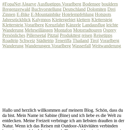
#FopaNet
Algarve
Ausflugtipps Vorarlberg
Bodensee
bouldern
Bregenzerwald
Buchvorstellung
Deutschland
Dolomiten
Drei
Zinnen
E-Bike
E-Mountainbike
Hotelempfehlung
Hotspots
Jahresrückblick
Kalymnos
Klettergebiet
klettern
Klettersteig
Klettersteig Vorarlberg
Kreuzfahrt
Känzele
Landausflug
leichte
Wanderung
Mehrseillängen
Montafon
Motorradtouren
Osprey
Persönliches
Pillerseetal
Pitztal
Produkttest
reisen
Reisetipps
Roadtrip
Schweiz
Städtetrip
Teneriffa
Thailand
Tirol
Vorarlberg
Wanderung
Wanderungen Vorarlberg
Wasserfall
Weitwanderung
Hallo und herzlich willkommen auf meinem Blog. Schön, dass du
da bist. Mein Name ist Sabine (Bine) und ich liebe es die Welt zu
entdecken. Meine Freizeit verbringe ich am liebsten draußen in der
Natur. Wenn ich das Reisen mit Outdoor-Aktivitäten verbinden