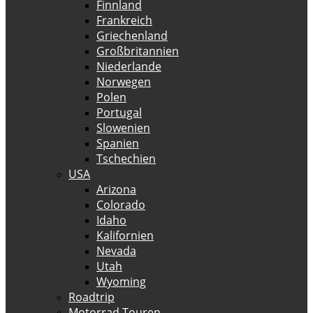
Finnland
Frankreich
Griechenland
Großbritannien
Niederlande
Norwegen
Polen
Portugal
Slowenien
Spanien
Tschechien
USA
Arizona
Colorado
Idaho
Kalifornien
Nevada
Utah
Wyoming
Roadtrip
Motorrad Touren