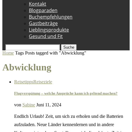
Kontakt
Blogparaden
Buchempfehlungen
Gastbeiträge
Lieblingsprodukte
Gesund und Fit
Suche
Home
Tags
Posts tagged with "Abwicklung"
Abwicklung
Reisetipps
Reiseziele
Flugverspätung – welche Ansprüche kann ich geltend machen?
von
Sabine
Juni 11, 2024
Endlich Urlaub! Zeit, um sich zu erholen und die Batterien
aufzuladen. Neue Länder kennenlernen und in andere