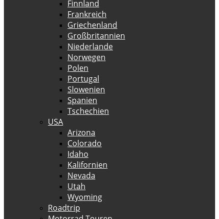
Finnland
Frankreich
Griechenland
Großbritannien
Niederlande
Norwegen
Polen
Portugal
Slowenien
Spanien
Tschechien
USA
Arizona
Colorado
Idaho
Kalifornien
Nevada
Utah
Wyoming
Roadtrip
Motorrad Touren