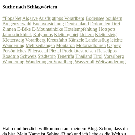
Suche nach Schlagwörtern
#FopaNet
Algarve
Ausflugtipps Vorarlberg
Bodensee
bouldern
Bregenzerwald
Buchvorstellung
Deutschland
Dolomiten
Drei
Zinnen
E-Bike
E-Mountainbike
Hotelempfehlung
Hotspots
Jahresrückblick
Kalymnos
Klettergebiet
klettern
Klettersteig
Klettersteig Vorarlberg
Kreuzfahrt
Känzele
Landausflug
leichte
Wanderung
Mehrseillängen
Montafon
Motorradtouren
Osprey
Persönliches
Pillerseetal
Pitztal
Produkttest
reisen
Reisetipps
Roadtrip
Schweiz
Städtetrip
Teneriffa
Thailand
Tirol
Vorarlberg
Wanderung
Wanderungen Vorarlberg
Wasserfall
Weitwanderung
Hallo und herzlich willkommen auf meinem Blog. Schön, dass du
da bist. Mein Name ist Sabine (Bine) und ich liebe es die Welt zu