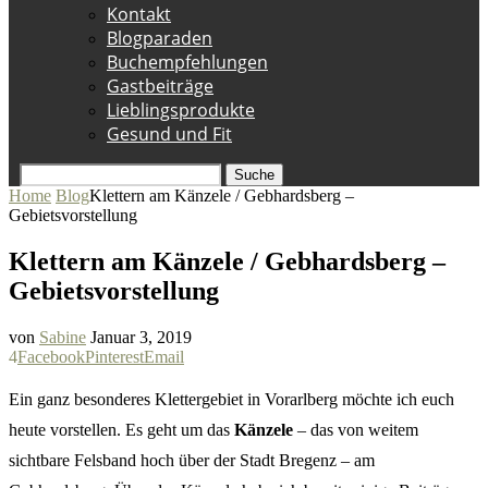
Kontakt
Blogparaden
Buchempfehlungen
Gastbeiträge
Lieblingsprodukte
Gesund und Fit
Suche
Home
Blog
Klettern am Känzele / Gebhardsberg –
Gebietsvorstellung
Klettern am Känzele / Gebhardsberg –
Gebietsvorstellung
von
Sabine
Januar 3, 2019
4
Facebook
Pinterest
Email
Ein ganz besonderes Klettergebiet in Vorarlberg möchte ich euch
heute vorstellen. Es geht um das
Känzele
– das von weitem
sichtbare Felsband hoch über der Stadt Bregenz – am