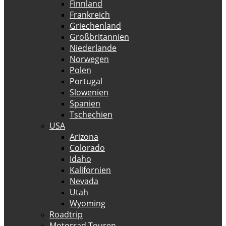
Finnland
Frankreich
Griechenland
Großbritannien
Niederlande
Norwegen
Polen
Portugal
Slowenien
Spanien
Tschechien
USA
Arizona
Colorado
Idaho
Kalifornien
Nevada
Utah
Wyoming
Roadtrip
Motorrad Touren