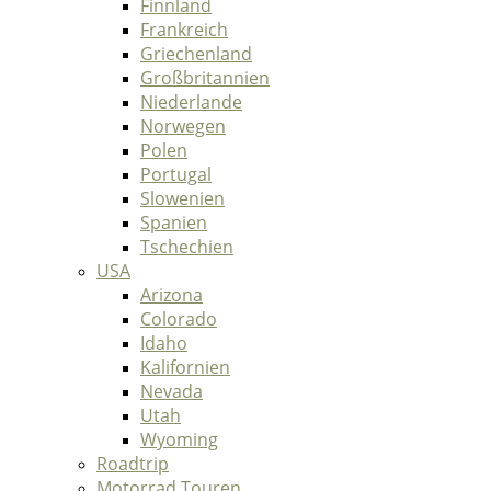
Finnland
Frankreich
Griechenland
Großbritannien
Niederlande
Norwegen
Polen
Portugal
Slowenien
Spanien
Tschechien
USA
Arizona
Colorado
Idaho
Kalifornien
Nevada
Utah
Wyoming
Roadtrip
Motorrad Touren