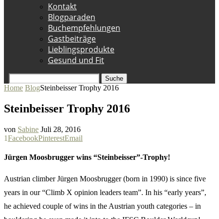
Kontakt
Blogparaden
Buchempfehlungen
Gastbeiträge
Lieblingsprodukte
Gesund und Fit
Suche
Home
Blog
Steinbeisser Trophy 2016
Steinbeisser Trophy 2016
von
Sabine
Juli 28, 2016
1
Facebook
Pinterest
Email
Jürgen Moosbrugger wins “Steinbeisser”-Trophy!
Austrian climber Jürgen Moosbrugger (born in 1990) is since five
years in our “Climb X opinion leaders team”. In his “early years”,
he achieved couple of wins in the Austrian youth categories – in