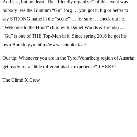
And last, but not least: The “friendly organizer” of this event was
nobody less the Guntram “Gu” Jörg … you got it, big or better to
say STRONG name in the “scene” … for sure … check out i.e.
“Welcome to the Hood“ (film with Daniel Woods & friends) …
“Gu” is one of THE Top-Men in it. Since spring 2016 he got his
own Bouldergym http://www.steinblock.at/
Our tip: Whenever you are in the Tyrol/Vorarlberg region of Austria:
get ready for a “little different plastic experience” THERE!
The Climb X Crew