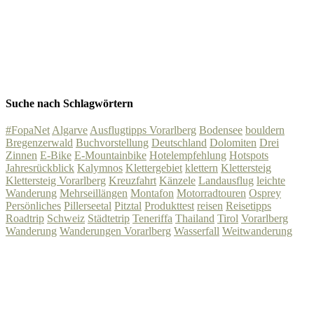
Suche nach Schlagwörtern
#FopaNet
Algarve
Ausflugtipps Vorarlberg
Bodensee
bouldern
Bregenzerwald
Buchvorstellung
Deutschland
Dolomiten
Drei
Zinnen
E-Bike
E-Mountainbike
Hotelempfehlung
Hotspots
Jahresrückblick
Kalymnos
Klettergebiet
klettern
Klettersteig
Klettersteig Vorarlberg
Kreuzfahrt
Känzele
Landausflug
leichte
Wanderung
Mehrseillängen
Montafon
Motorradtouren
Osprey
Persönliches
Pillerseetal
Pitztal
Produkttest
reisen
Reisetipps
Roadtrip
Schweiz
Städtetrip
Teneriffa
Thailand
Tirol
Vorarlberg
Wanderung
Wanderungen Vorarlberg
Wasserfall
Weitwanderung