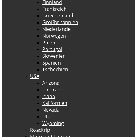
Finnland
Frankreich
Griechenland
Großbritannien
Niederlande
Norwegen
Polen
Portugal
Slowenien
Spanien
Tschechien
USA
Arizona
Colorado
Idaho
Kalifornien
Nevada
Utah
Wyoming
Roadtrip
Motorrad Touren