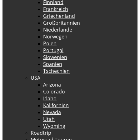
Finnland
Frankreich
Griechenland
Großbritannien
Niederlande
Norwegen
Polen
Portugal
Slowenien
Spanien
Tschechien
USA
Arizona
Colorado
Idaho
Kalifornien
Nevada
Utah
Wyoming
Roadtrip
Motorrad Touren