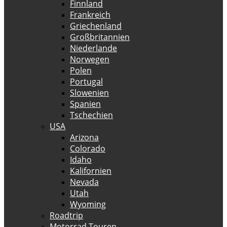
Finnland
Frankreich
Griechenland
Großbritannien
Niederlande
Norwegen
Polen
Portugal
Slowenien
Spanien
Tschechien
USA
Arizona
Colorado
Idaho
Kalifornien
Nevada
Utah
Wyoming
Roadtrip
Motorrad Touren