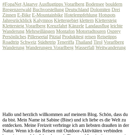
#FopaNet
Algarve
Ausflugtipps Vorarlberg
Bodensee
bouldern
Bregenzerwald
Buchvorstellung
Deutschland
Dolomiten
Drei
Zinnen
E-Bike
E-Mountainbike
Hotelempfehlung
Hotspots
Jahresrückblick
Kalymnos
Klettergebiet
klettern
Klettersteig
Klettersteig Vorarlberg
Kreuzfahrt
Känzele
Landausflug
leichte
Wanderung
Mehrseillängen
Montafon
Motorradtouren
Osprey
Persönliches
Pillerseetal
Pitztal
Produkttest
reisen
Reisetipps
Roadtrip
Schweiz
Städtetrip
Teneriffa
Thailand
Tirol
Vorarlberg
Wanderung
Wanderungen Vorarlberg
Wasserfall
Weitwanderung
Hallo und herzlich willkommen auf meinem Blog. Schön, dass du
da bist. Mein Name ist Sabine (Bine) und ich liebe es die Welt zu
entdecken. Meine Freizeit verbringe ich am liebsten draußen in der
Natur. Wenn ich das Reisen mit Outdoor-Aktivitäten verbinden