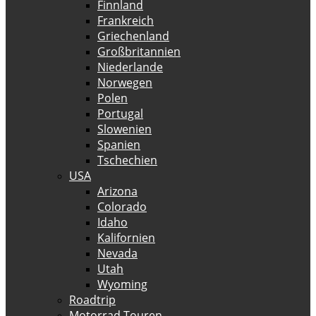
Finnland
Frankreich
Griechenland
Großbritannien
Niederlande
Norwegen
Polen
Portugal
Slowenien
Spanien
Tschechien
USA
Arizona
Colorado
Idaho
Kalifornien
Nevada
Utah
Wyoming
Roadtrip
Motorrad Touren