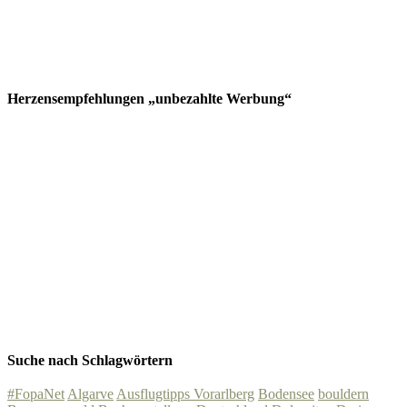
Herzensempfehlungen „unbezahlte Werbung“
Suche nach Schlagwörtern
#FopaNet
Algarve
Ausflugtipps Vorarlberg
Bodensee
bouldern