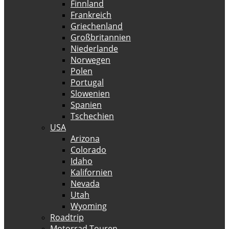
Finnland
Frankreich
Griechenland
Großbritannien
Niederlande
Norwegen
Polen
Portugal
Slowenien
Spanien
Tschechien
USA
Arizona
Colorado
Idaho
Kalifornien
Nevada
Utah
Wyoming
Roadtrip
Motorrad Touren