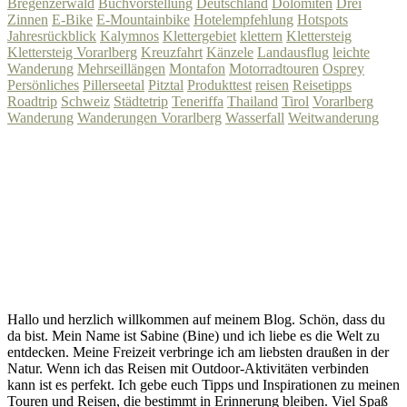
Bregenzerwald
Buchvorstellung
Deutschland
Dolomiten
Drei
Zinnen
E-Bike
E-Mountainbike
Hotelempfehlung
Hotspots
Jahresrückblick
Kalymnos
Klettergebiet
klettern
Klettersteig
Klettersteig Vorarlberg
Kreuzfahrt
Känzele
Landausflug
leichte
Wanderung
Mehrseillängen
Montafon
Motorradtouren
Osprey
Persönliches
Pillerseetal
Pitztal
Produkttest
reisen
Reisetipps
Roadtrip
Schweiz
Städtetrip
Teneriffa
Thailand
Tirol
Vorarlberg
Wanderung
Wanderungen Vorarlberg
Wasserfall
Weitwanderung
Hallo und herzlich willkommen auf meinem Blog. Schön, dass du
da bist. Mein Name ist Sabine (Bine) und ich liebe es die Welt zu
entdecken. Meine Freizeit verbringe ich am liebsten draußen in der
Natur. Wenn ich das Reisen mit Outdoor-Aktivitäten verbinden
kann ist es perfekt. Ich gebe euch Tipps und Inspirationen zu meinen
Touren und Reisen, die bestimmt in Erinnerung bleiben. Viel Spaß