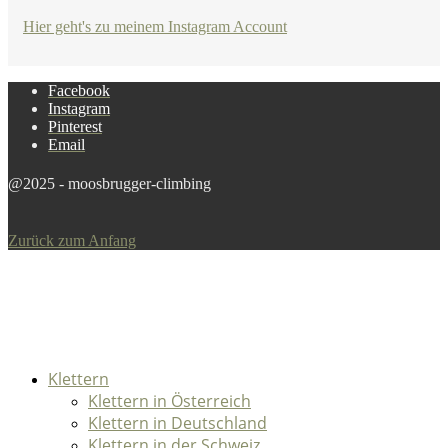
Hier geht's zu meinem Instagram Account
Facebook
Instagram
Pinterest
Email
@2025 - moosbrugger-climbing
Zurück zum Anfang
Klettern
Klettern in Österreich
Klettern in Deutschland
Klettern in der Schweiz