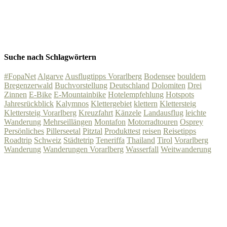
Suche nach Schlagwörtern
#FopaNet
Algarve
Ausflugtipps Vorarlberg
Bodensee
bouldern
Bregenzerwald
Buchvorstellung
Deutschland
Dolomiten
Drei
Zinnen
E-Bike
E-Mountainbike
Hotelempfehlung
Hotspots
Jahresrückblick
Kalymnos
Klettergebiet
klettern
Klettersteig
Klettersteig Vorarlberg
Kreuzfahrt
Känzele
Landausflug
leichte
Wanderung
Mehrseillängen
Montafon
Motorradtouren
Osprey
Persönliches
Pillerseetal
Pitztal
Produkttest
reisen
Reisetipps
Roadtrip
Schweiz
Städtetrip
Teneriffa
Thailand
Tirol
Vorarlberg
Wanderung
Wanderungen Vorarlberg
Wasserfall
Weitwanderung