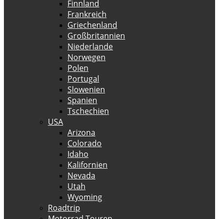
Finnland
Frankreich
Griechenland
Großbritannien
Niederlande
Norwegen
Polen
Portugal
Slowenien
Spanien
Tschechien
USA
Arizona
Colorado
Idaho
Kalifornien
Nevada
Utah
Wyoming
Roadtrip
Motorrad Touren