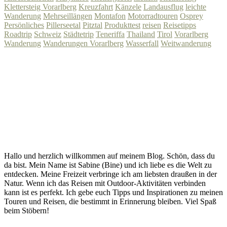
Klettersteig Vorarlberg
Kreuzfahrt
Känzele
Landausflug
leichte
Wanderung
Mehrseillängen
Montafon
Motorradtouren
Osprey
Persönliches
Pillerseetal
Pitztal
Produkttest
reisen
Reisetipps
Roadtrip
Schweiz
Städtetrip
Teneriffa
Thailand
Tirol
Vorarlberg
Wanderung
Wanderungen Vorarlberg
Wasserfall
Weitwanderung
Hallo und herzlich willkommen auf meinem Blog. Schön, dass du
da bist. Mein Name ist Sabine (Bine) und ich liebe es die Welt zu
entdecken. Meine Freizeit verbringe ich am liebsten draußen in der
Natur. Wenn ich das Reisen mit Outdoor-Aktivitäten verbinden
kann ist es perfekt. Ich gebe euch Tipps und Inspirationen zu meinen
Touren und Reisen, die bestimmt in Erinnerung bleiben. Viel Spaß
beim Stöbern!