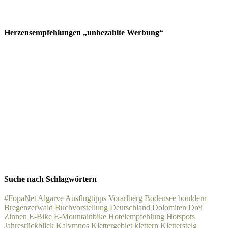
Herzensempfehlungen „unbezahlte Werbung“
Suche nach Schlagwörtern
#FopaNet
Algarve
Ausflugtipps Vorarlberg
Bodensee
bouldern
Bregenzerwald
Buchvorstellung
Deutschland
Dolomiten
Drei
Zinnen
E-Bike
E-Mountainbike
Hotelempfehlung
Hotspots
Jahresrückblick
Kalymnos
Klettergebiet
klettern
Klettersteig