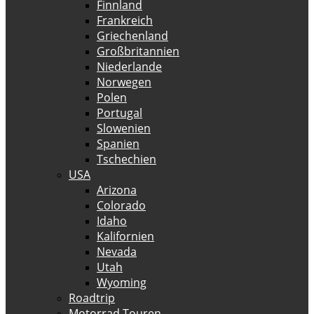
Finnland
Frankreich
Griechenland
Großbritannien
Niederlande
Norwegen
Polen
Portugal
Slowenien
Spanien
Tschechien
USA
Arizona
Colorado
Idaho
Kalifornien
Nevada
Utah
Wyoming
Roadtrip
Motorrad Touren