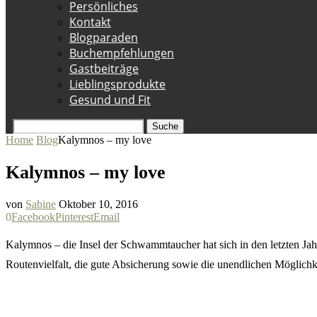
Persönliches
Kontakt
Blogparaden
Buchempfehlungen
Gastbeiträge
Lieblingsprodukte
Gesund und Fit
Suche
Home
Blog
Kalymnos – my love
Kalymnos – my love
von
Sabine
Oktober 10, 2016
0
Facebook
Pinterest
Email
Kalymnos – die Insel der Schwammtaucher hat sich in den letzten Ja
Routenvielfalt, die gute Absicherung sowie die unendlichen Möglichkei