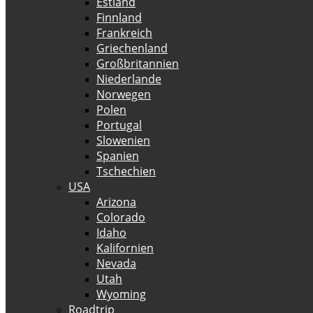
Estland
Finnland
Frankreich
Griechenland
Großbritannien
Niederlande
Norwegen
Polen
Portugal
Slowenien
Spanien
Tschechien
USA
Arizona
Colorado
Idaho
Kalifornien
Nevada
Utah
Wyoming
Roadtrip