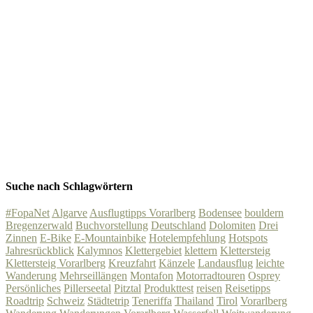
Suche nach Schlagwörtern
#FopaNet
Algarve
Ausflugtipps Vorarlberg
Bodensee
bouldern
Bregenzerwald
Buchvorstellung
Deutschland
Dolomiten
Drei
Zinnen
E-Bike
E-Mountainbike
Hotelempfehlung
Hotspots
Jahresrückblick
Kalymnos
Klettergebiet
klettern
Klettersteig
Klettersteig Vorarlberg
Kreuzfahrt
Känzele
Landausflug
leichte
Wanderung
Mehrseillängen
Montafon
Motorradtouren
Osprey
Persönliches
Pillerseetal
Pitztal
Produkttest
reisen
Reisetipps
Roadtrip
Schweiz
Städtetrip
Teneriffa
Thailand
Tirol
Vorarlberg