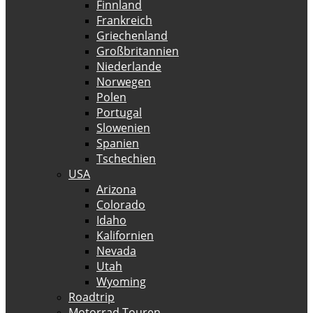
Finnland
Frankreich
Griechenland
Großbritannien
Niederlande
Norwegen
Polen
Portugal
Slowenien
Spanien
Tschechien
USA
Arizona
Colorado
Idaho
Kalifornien
Nevada
Utah
Wyoming
Roadtrip
Motorrad Touren