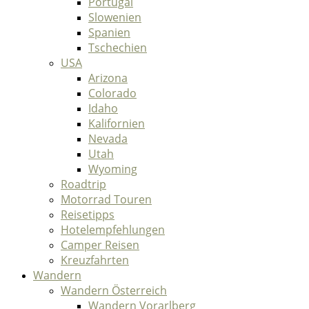
Portugal
Slowenien
Spanien
Tschechien
USA
Arizona
Colorado
Idaho
Kalifornien
Nevada
Utah
Wyoming
Roadtrip
Motorrad Touren
Reisetipps
Hotelempfehlungen
Camper Reisen
Kreuzfahrten
Wandern
Wandern Österreich
Wandern Vorarlberg