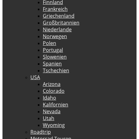
Finnland
Frankreich
Griechenland
Großbritannien
Niederlande
Norwegen
Polen
Portugal
Slowenien
Spanien
Tschechien
USA
Arizona
Colorado
Idaho
Kalifornien
Nevada
Utah
Wyoming
Roadtrip
Motorrad Touren