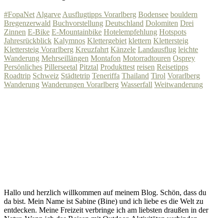
#FopaNet
Algarve
Ausflugtipps Vorarlberg
Bodensee
bouldern
Bregenzerwald
Buchvorstellung
Deutschland
Dolomiten
Drei
Zinnen
E-Bike
E-Mountainbike
Hotelempfehlung
Hotspots
Jahresrückblick
Kalymnos
Klettergebiet
klettern
Klettersteig
Klettersteig Vorarlberg
Kreuzfahrt
Känzele
Landausflug
leichte
Wanderung
Mehrseillängen
Montafon
Motorradtouren
Osprey
Persönliches
Pillerseetal
Pitztal
Produkttest
reisen
Reisetipps
Roadtrip
Schweiz
Städtetrip
Teneriffa
Thailand
Tirol
Vorarlberg
Wanderung
Wanderungen Vorarlberg
Wasserfall
Weitwanderung
Hallo und herzlich willkommen auf meinem Blog. Schön, dass du
da bist. Mein Name ist Sabine (Bine) und ich liebe es die Welt zu
entdecken. Meine Freizeit verbringe ich am liebsten draußen in der