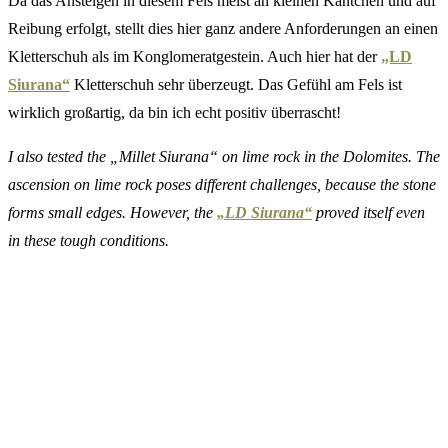
Da das Ansteigen in diesem Fels meist an kleinen Käntchen und auf
Reibung erfolgt, stellt dies hier ganz andere Anforderungen an einen
Kletterschuh als im Konglomeratgestein. Auch hier hat der
„LD
Siurana“
Kletterschuh sehr überzeugt. Das Gefühl am Fels ist
wirklich großartig, da bin ich echt positiv überrascht!
I also tested the „Millet Siurana“ on lime rock in the Dolomites. The
ascension on lime rock poses different challenges, because the stone
forms small edges. However, the
„LD Siurana“
proved itself even
in these tough conditions.