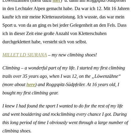
Löwenzähnen (mehr dazu
hier
) u. dann am Roggspitz-Südpfeiler
in den Lechtaler Alpen gemacht habe. Da war ich 12. Mit 16 Jahren
kaufte ich mir meine Kletterausrüstung. Ich wusste, das war mein
Sport u. von da an ging es bei jeder Gelegenheit an den Fels. Dass
ich in dieser Zeit eine große Anzahl von Kletterschuhen
durchgeklettert habe, versteht sich von selbst.
MILLET LD SIURANA
– my new climbing shoes!
Climbing – a wonderful part of my life. I started my first climbing
trails over 35 years ago, when I was 12, on the „Löwenzähne“
(more about
here
) and Roggspitz-Südpfeiler. At 16 years old, I
bought my first climbing gear.
I knew I had found the sport I wanted to do for the rest of my life
and went bouldering and rockclimbing every chance I got. During
this long period of time I obviously went through a large number of
climbing shoes.