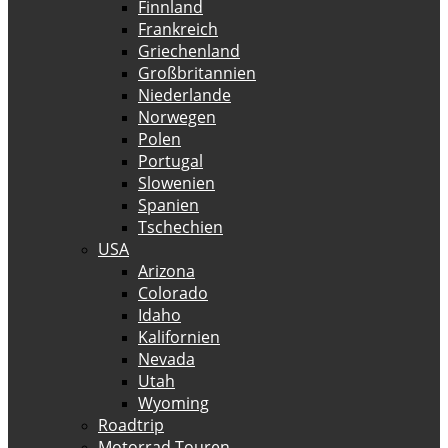
Finnland
Frankreich
Griechenland
Großbritannien
Niederlande
Norwegen
Polen
Portugal
Slowenien
Spanien
Tschechien
USA
Arizona
Colorado
Idaho
Kalifornien
Nevada
Utah
Wyoming
Roadtrip
Motorrad Touren