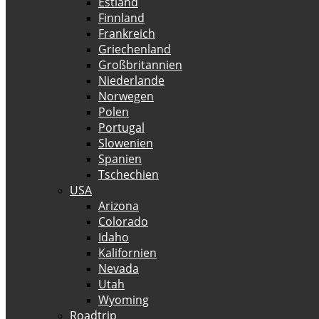
Estland
Finnland
Frankreich
Griechenland
Großbritannien
Niederlande
Norwegen
Polen
Portugal
Slowenien
Spanien
Tschechien
USA
Arizona
Colorado
Idaho
Kalifornien
Nevada
Utah
Wyoming
Roadtrip