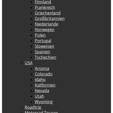
Finnland
Frankreich
Griechenland
Großbritannien
Niederlande
Norwegen
Polen
Portugal
Slowenien
Spanien
Tschechien
USA
Arizona
Colorado
Idaho
Kalifornien
Nevada
Utah
Wyoming
Roadtrip
Motorrad Touren