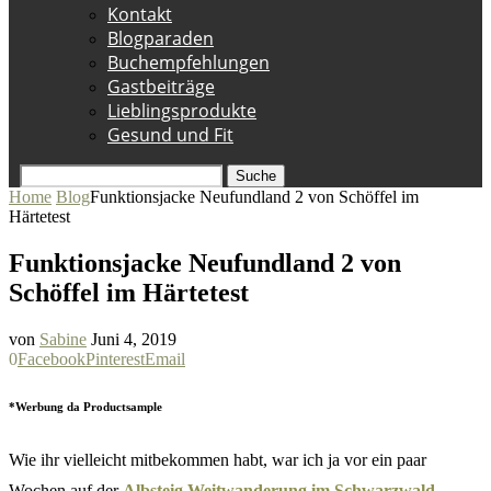
Kontakt
Blogparaden
Buchempfehlungen
Gastbeiträge
Lieblingsprodukte
Gesund und Fit
Suche
Home
Blog
Funktionsjacke Neufundland 2 von Schöffel im
Härtetest
Funktionsjacke Neufundland 2 von
Schöffel im Härtetest
von
Sabine
Juni 4, 2019
0
Facebook
Pinterest
Email
*Werbung da Productsample
Wie ihr vielleicht mitbekommen habt, war ich ja vor ein paar
Wochen auf der
Albsteig Weitwanderung im Schwarzwald