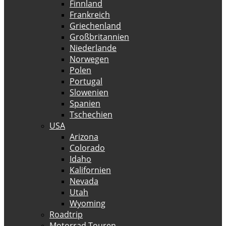
Finnland
Frankreich
Griechenland
Großbritannien
Niederlande
Norwegen
Polen
Portugal
Slowenien
Spanien
Tschechien
USA
Arizona
Colorado
Idaho
Kalifornien
Nevada
Utah
Wyoming
Roadtrip
Motorrad Touren