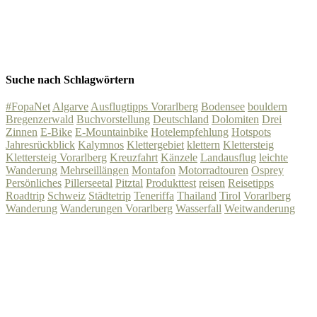
Suche nach Schlagwörtern
#FopaNet
Algarve
Ausflugtipps Vorarlberg
Bodensee
bouldern
Bregenzerwald
Buchvorstellung
Deutschland
Dolomiten
Drei
Zinnen
E-Bike
E-Mountainbike
Hotelempfehlung
Hotspots
Jahresrückblick
Kalymnos
Klettergebiet
klettern
Klettersteig
Klettersteig Vorarlberg
Kreuzfahrt
Känzele
Landausflug
leichte
Wanderung
Mehrseillängen
Montafon
Motorradtouren
Osprey
Persönliches
Pillerseetal
Pitztal
Produkttest
reisen
Reisetipps
Roadtrip
Schweiz
Städtetrip
Teneriffa
Thailand
Tirol
Vorarlberg
Wanderung
Wanderungen Vorarlberg
Wasserfall
Weitwanderung