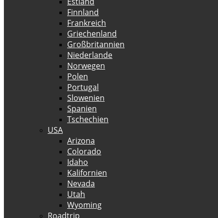
Estland
Finnland
Frankreich
Griechenland
Großbritannien
Niederlande
Norwegen
Polen
Portugal
Slowenien
Spanien
Tschechien
USA
Arizona
Colorado
Idaho
Kalifornien
Nevada
Utah
Wyoming
Roadtrip