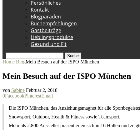
Persönliches
Kontakt
Blogparaden
Buchempfehlungen
Gastbeiträge
Lieblingsprodukte
Gesund und Fit
Suche
Home
Blog
Mein Besuch auf der ISPO München
Mein Besuch auf der ISPO München
von
Sabine
Februar 2, 2018
0
Facebook
Pinterest
Email
Die ISPO München, das Anziehungsmagnet für alle Sportbegeisterte
Snowsport, Outdoor, Health & Fitness sowie Teamsport.
Mehr als 2.800 Aussteller präsentierten sich in 16 Hallen und ze