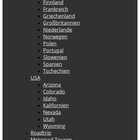
Finnland
Frankreich
Griechenland
Großbritannien
Niederlande
Norwegen
Polen
Portugal
Slowenien
Spanien
Tschechien
USA
Arizona
Colorado
Idaho
Kalifornien
Nevada
Utah
Wyoming
Roadtrip
Motorrad Touren