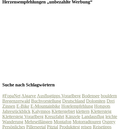
Herzensempfehlungen „unbezahlte Werbung“
Suche nach Schlagwörtern
#FopaNet
Algarve
Ausflugtipps Vorarlberg
Bodensee
bouldern
Bregenzerwald
Buchvorstellung
Deutschland
Dolomiten
Drei
Zinnen
E-Bike
E-Mountainbike
Hotelempfehlung
Hotspots
Jahresrückblick
Kalymnos
Klettergebiet
klettern
Klettersteig
Klettersteig Vorarlberg
Kreuzfahrt
Känzele
Landausflug
leichte
Wanderung
Mehrseillängen
Montafon
Motorradtouren
Osprey
Persönliches
Pillerseetal
Pitztal
Produkttest
reisen
Reisetipps