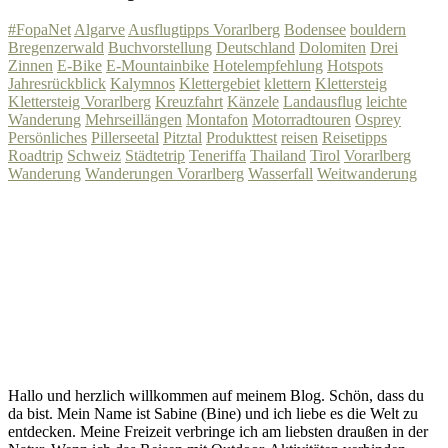
#FopaNet
Algarve
Ausflugtipps Vorarlberg
Bodensee
bouldern
Bregenzerwald
Buchvorstellung
Deutschland
Dolomiten
Drei
Zinnen
E-Bike
E-Mountainbike
Hotelempfehlung
Hotspots
Jahresrückblick
Kalymnos
Klettergebiet
klettern
Klettersteig
Klettersteig Vorarlberg
Kreuzfahrt
Känzele
Landausflug
leichte
Wanderung
Mehrseillängen
Montafon
Motorradtouren
Osprey
Persönliches
Pillerseetal
Pitztal
Produkttest
reisen
Reisetipps
Roadtrip
Schweiz
Städtetrip
Teneriffa
Thailand
Tirol
Vorarlberg
Wanderung
Wanderungen Vorarlberg
Wasserfall
Weitwanderung
Hallo und herzlich willkommen auf meinem Blog. Schön, dass du
da bist. Mein Name ist Sabine (Bine) und ich liebe es die Welt zu
entdecken. Meine Freizeit verbringe ich am liebsten draußen in der