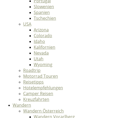
Portugal
Slowenien
Spanien
Tschechien
USA
Arizona
Colorado
Idaho
Kalifornien
Nevada
Utah
Wyoming
Roadtrip
Motorrad Touren
Reisetipps
Hotelempfehlungen
Camper Reisen
Kreuzfahrten
Wandern
Wandern Österreich
Wandern Vorarlberg