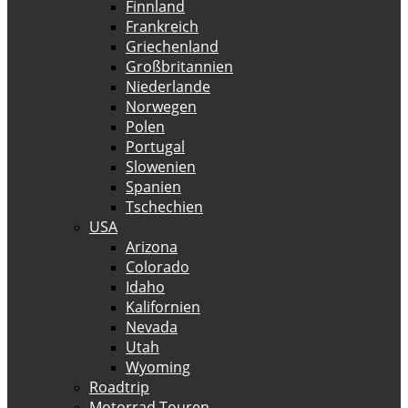
Finnland
Frankreich
Griechenland
Großbritannien
Niederlande
Norwegen
Polen
Portugal
Slowenien
Spanien
Tschechien
USA
Arizona
Colorado
Idaho
Kalifornien
Nevada
Utah
Wyoming
Roadtrip
Motorrad Touren