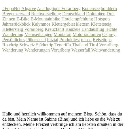
#FopaNet
Algarve
Ausflugtipps Vorarlberg
Bodensee
bouldern
Bregenzerwald
Buchvorstellung
Deutschland
Dolomiten
Drei
Zinnen
E-Bike
E-Mountainbike
Hotelempfehlung
Hotspots
Jahresrückblick
Kalymnos
Klettergebiet
klettern
Klettersteig
Klettersteig Vorarlberg
Kreuzfahrt
Känzele
Landausflug
leichte
Wanderung
Mehrseillängen
Montafon
Motorradtouren
Osprey
Persönliches
Pillerseetal
Pitztal
Produkttest
reisen
Reisetipps
Roadtrip
Schweiz
Städtetrip
Teneriffa
Thailand
Tirol
Vorarlberg
Wanderung
Wanderungen Vorarlberg
Wasserfall
Weitwanderung
Hallo und herzlich willkommen auf meinem Blog. Schön, dass du
da bist. Mein Name ist Sabine (Bine) und ich liebe es die Welt zu
entdecken. Meine Freizeit verbringe ich am liebsten draußen in der