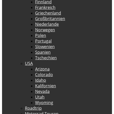
Finnland
Frankreich
Griechenland
Großbritannien
Niederlande
Norwegen
Polen
Portugal
Slowenien
Spanien
Tschechien
USA
Arizona
Colorado
Idaho
Kalifornien
Nevada
Utah
Wyoming
Roadtrip
Motorrad Touren