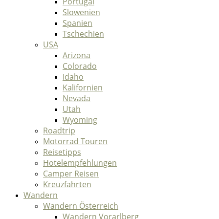
Portugal
Slowenien
Spanien
Tschechien
USA
Arizona
Colorado
Idaho
Kalifornien
Nevada
Utah
Wyoming
Roadtrip
Motorrad Touren
Reisetipps
Hotelempfehlungen
Camper Reisen
Kreuzfahrten
Wandern
Wandern Österreich
Wandern Vorarlberg