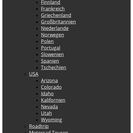
Finnland
Frankreich
Griechenland
Großbritannien
Niederlande
Norwegen
Polen
Portugal
Slowenien
Spanien
Tschechien
USA
Arizona
Colorado
Idaho
Kalifornien
Nevada
Utah
Wyoming
Roadtrip
Motorrad Touren