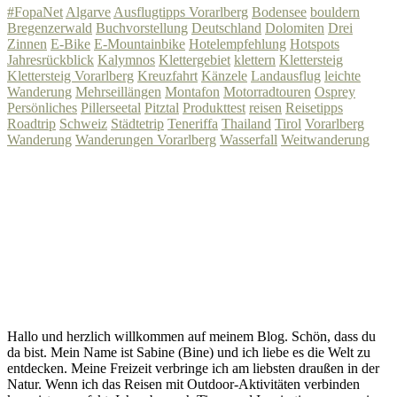
#FopaNet
Algarve
Ausflugtipps Vorarlberg
Bodensee
bouldern
Bregenzerwald
Buchvorstellung
Deutschland
Dolomiten
Drei
Zinnen
E-Bike
E-Mountainbike
Hotelempfehlung
Hotspots
Jahresrückblick
Kalymnos
Klettergebiet
klettern
Klettersteig
Klettersteig Vorarlberg
Kreuzfahrt
Känzele
Landausflug
leichte
Wanderung
Mehrseillängen
Montafon
Motorradtouren
Osprey
Persönliches
Pillerseetal
Pitztal
Produkttest
reisen
Reisetipps
Roadtrip
Schweiz
Städtetrip
Teneriffa
Thailand
Tirol
Vorarlberg
Wanderung
Wanderungen Vorarlberg
Wasserfall
Weitwanderung
Hallo und herzlich willkommen auf meinem Blog. Schön, dass du
da bist. Mein Name ist Sabine (Bine) und ich liebe es die Welt zu
entdecken. Meine Freizeit verbringe ich am liebsten draußen in der
Natur. Wenn ich das Reisen mit Outdoor-Aktivitäten verbinden