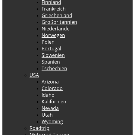
Finnland
Frankreich
Griechenland
Großbritannien
Niederlande
Norwegen
Polen
Portugal
Slowenien
Spanien
Tschechien
USA
Arizona
Colorado
Idaho
Kalifornien
Nevada
Utah
Wyoming
Roadtrip
Motorrad Touren