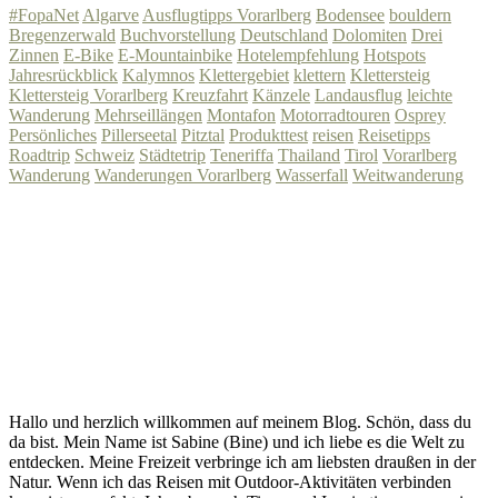
#FopaNet
Algarve
Ausflugtipps Vorarlberg
Bodensee
bouldern
Bregenzerwald
Buchvorstellung
Deutschland
Dolomiten
Drei
Zinnen
E-Bike
E-Mountainbike
Hotelempfehlung
Hotspots
Jahresrückblick
Kalymnos
Klettergebiet
klettern
Klettersteig
Klettersteig Vorarlberg
Kreuzfahrt
Känzele
Landausflug
leichte
Wanderung
Mehrseillängen
Montafon
Motorradtouren
Osprey
Persönliches
Pillerseetal
Pitztal
Produkttest
reisen
Reisetipps
Roadtrip
Schweiz
Städtetrip
Teneriffa
Thailand
Tirol
Vorarlberg
Wanderung
Wanderungen Vorarlberg
Wasserfall
Weitwanderung
Hallo und herzlich willkommen auf meinem Blog. Schön, dass du
da bist. Mein Name ist Sabine (Bine) und ich liebe es die Welt zu
entdecken. Meine Freizeit verbringe ich am liebsten draußen in der
Natur. Wenn ich das Reisen mit Outdoor-Aktivitäten verbinden