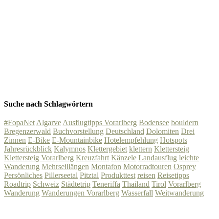
Suche nach Schlagwörtern
#FopaNet
Algarve
Ausflugtipps Vorarlberg
Bodensee
bouldern
Bregenzerwald
Buchvorstellung
Deutschland
Dolomiten
Drei
Zinnen
E-Bike
E-Mountainbike
Hotelempfehlung
Hotspots
Jahresrückblick
Kalymnos
Klettergebiet
klettern
Klettersteig
Klettersteig Vorarlberg
Kreuzfahrt
Känzele
Landausflug
leichte
Wanderung
Mehrseillängen
Montafon
Motorradtouren
Osprey
Persönliches
Pillerseetal
Pitztal
Produkttest
reisen
Reisetipps
Roadtrip
Schweiz
Städtetrip
Teneriffa
Thailand
Tirol
Vorarlberg
Wanderung
Wanderungen Vorarlberg
Wasserfall
Weitwanderung