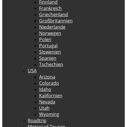
Finnland
Frankreich
Griechenland
Großbritannien
Niederlande
Norwegen
Polen
Portugal
Slowenien
Spanien
Tschechien
USA
Arizona
Colorado
Idaho
Kalifornien
Nevada
Utah
Wyoming
Roadtrip
Motorrad Touren