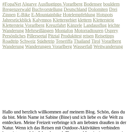
#FopaNet
Algarve
Ausflugtipps Vorarlberg
Bodensee
bouldern
Bregenzerwald
Buchvorstellung
Deutschland
Dolomiten
Drei
Zinnen
E-Bike
E-Mountainbike
Hotelempfehlung
Hotspots
Jahresrückblick
Kalymnos
Klettergebiet
klettern
Klettersteig
Klettersteig Vorarlberg
Kreuzfahrt
Känzele
Landausflug
leichte
Wanderung
Mehrseillängen
Montafon
Motorradtouren
Osprey
Persönliches
Pillerseetal
Pitztal
Produkttest
reisen
Reisetipps
Roadtrip
Schweiz
Städtetrip
Teneriffa
Thailand
Tirol
Vorarlberg
Wanderung
Wanderungen Vorarlberg
Wasserfall
Weitwanderung
Hallo und herzlich willkommen auf meinem Blog. Schön, dass du
da bist. Mein Name ist Sabine (Bine) und ich liebe es die Welt zu
entdecken. Meine Freizeit verbringe ich am liebsten draußen in der
Natur. Wenn ich das Reisen mit Outdoor-Aktivitäten verbinden