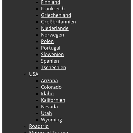
Finnland
Frankreich
Griechenland
Großbritannien
Niederlande
Norwegen
Polen
Portugal
Slowenien
Spanien
Tschechien
USA
Arizona
Colorado
Idaho
Kalifornien
Nevada
Utah
Wyoming
Roadtrip
Motorrad Touren