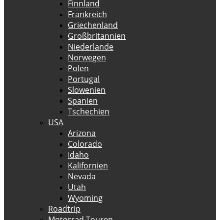
Finnland
Frankreich
Griechenland
Großbritannien
Niederlande
Norwegen
Polen
Portugal
Slowenien
Spanien
Tschechien
USA
Arizona
Colorado
Idaho
Kalifornien
Nevada
Utah
Wyoming
Roadtrip
Motorrad Touren