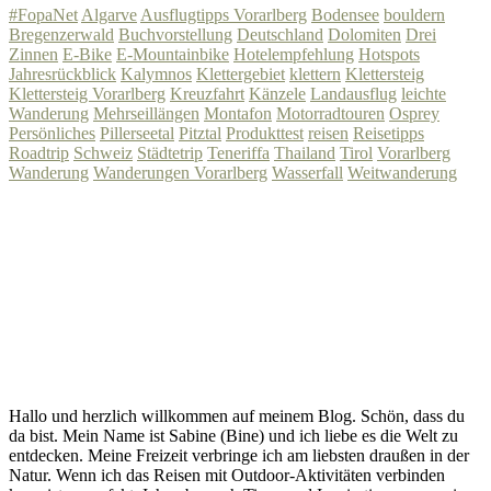
#FopaNet
Algarve
Ausflugtipps Vorarlberg
Bodensee
bouldern
Bregenzerwald
Buchvorstellung
Deutschland
Dolomiten
Drei
Zinnen
E-Bike
E-Mountainbike
Hotelempfehlung
Hotspots
Jahresrückblick
Kalymnos
Klettergebiet
klettern
Klettersteig
Klettersteig Vorarlberg
Kreuzfahrt
Känzele
Landausflug
leichte
Wanderung
Mehrseillängen
Montafon
Motorradtouren
Osprey
Persönliches
Pillerseetal
Pitztal
Produkttest
reisen
Reisetipps
Roadtrip
Schweiz
Städtetrip
Teneriffa
Thailand
Tirol
Vorarlberg
Wanderung
Wanderungen Vorarlberg
Wasserfall
Weitwanderung
Hallo und herzlich willkommen auf meinem Blog. Schön, dass du
da bist. Mein Name ist Sabine (Bine) und ich liebe es die Welt zu
entdecken. Meine Freizeit verbringe ich am liebsten draußen in der
Natur. Wenn ich das Reisen mit Outdoor-Aktivitäten verbinden