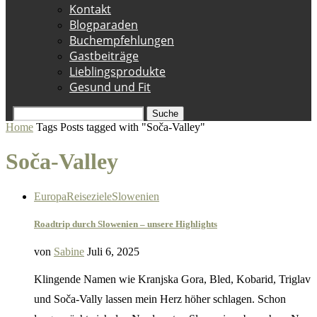
Kontakt
Blogparaden
Buchempfehlungen
Gastbeiträge
Lieblingsprodukte
Gesund und Fit
Suche
Home
Tags
Posts tagged with "Soča-Valley"
Soča-Valley
Europa
Reiseziele
Slowenien
Roadtrip durch Slowenien – unsere Highlights
von
Sabine
Juli 6, 2025
Klingende Namen wie Kranjska Gora, Bled, Kobarid, Triglav
und Soča-Vally lassen mein Herz höher schlagen. Schon