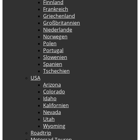
Finnland
Frankreich
Griechenland
Großbritannien
Niederlande
Norwegen
Polen
Portugal
Slowenien
Spanien
Tschechien
USA
Arizona
Colorado
Idaho
Kalifornien
Nevada
Utah
Wyoming
Roadtrip
Motorrad Touren