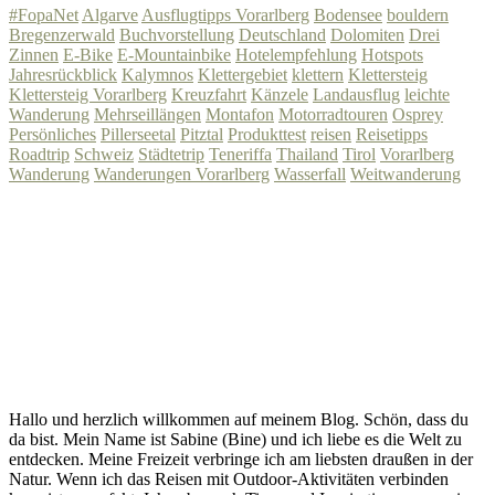
#FopaNet
Algarve
Ausflugtipps Vorarlberg
Bodensee
bouldern
Bregenzerwald
Buchvorstellung
Deutschland
Dolomiten
Drei
Zinnen
E-Bike
E-Mountainbike
Hotelempfehlung
Hotspots
Jahresrückblick
Kalymnos
Klettergebiet
klettern
Klettersteig
Klettersteig Vorarlberg
Kreuzfahrt
Känzele
Landausflug
leichte
Wanderung
Mehrseillängen
Montafon
Motorradtouren
Osprey
Persönliches
Pillerseetal
Pitztal
Produkttest
reisen
Reisetipps
Roadtrip
Schweiz
Städtetrip
Teneriffa
Thailand
Tirol
Vorarlberg
Wanderung
Wanderungen Vorarlberg
Wasserfall
Weitwanderung
Hallo und herzlich willkommen auf meinem Blog. Schön, dass du
da bist. Mein Name ist Sabine (Bine) und ich liebe es die Welt zu
entdecken. Meine Freizeit verbringe ich am liebsten draußen in der
Natur. Wenn ich das Reisen mit Outdoor-Aktivitäten verbinden