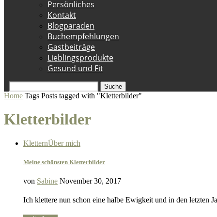
Persönliches
Kontakt
Blogparaden
Buchempfehlungen
Gastbeiträge
Lieblingsprodukte
Gesund und Fit
Suche
Home
Tags
Posts tagged with "Kletterbilder"
Kletterbilder
Klettern
Über mich
Meine schönsten Kletterbilder
von
Sabine
November 30, 2017
Ich klettere nun schon eine halbe Ewigkeit und in den letzten