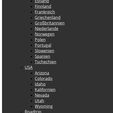
Estland
Finnland
Frankreich
Griechenland
Großbritannien
Niederlande
Norwegen
Polen
Portugal
Slowenien
Spanien
Tschechien
USA
Arizona
Colorado
Idaho
Kalifornien
Nevada
Utah
Wyoming
Roadtrip