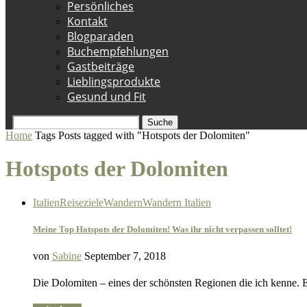
Persönliches
Kontakt
Blogparaden
Buchempfehlungen
Gastbeiträge
Lieblingsprodukte
Gesund und Fit
Suche
Home
Tags
Posts tagged with "Hotspots der Dolomiten"
Hotspots der Dolomiten
Italien
Reiseziele
Wandern
Wandern Italien
Meine Top Hotspots der Dolomiten! Was ihr nicht verpassen solltet!
von
Sabine
September 7, 2018
Die Dolomiten – eines der schönsten Regionen die ich kenne. 