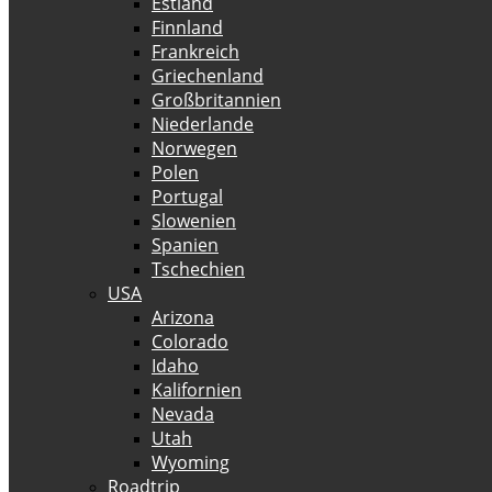
Estland
Finnland
Frankreich
Griechenland
Großbritannien
Niederlande
Norwegen
Polen
Portugal
Slowenien
Spanien
Tschechien
USA
Arizona
Colorado
Idaho
Kalifornien
Nevada
Utah
Wyoming
Roadtrip