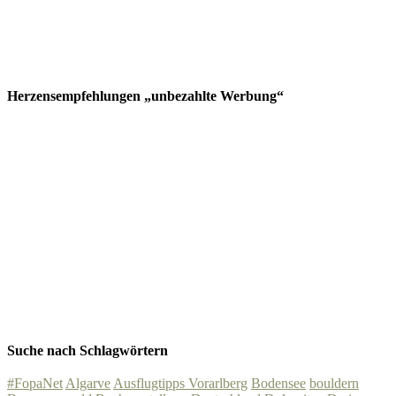
Herzensempfehlungen „unbezahlte Werbung“
Suche nach Schlagwörtern
#FopaNet
Algarve
Ausflugtipps Vorarlberg
Bodensee
bouldern