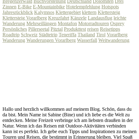
Bregenzerwald
Buchvorstellung
Deutschland
Dolomiten
Drei
Zinnen
E-Bike
E-Mountainbike
Hotelempfehlung
Hotspots
Jahresrückblick
Kalymnos
Klettergebiet
klettern
Klettersteig
Klettersteig Vorarlberg
Kreuzfahrt
Känzele
Landausflug
leichte
Wanderung
Mehrseillängen
Montafon
Motorradtouren
Osprey
Persönliches
Pillerseetal
Pitztal
Produkttest
reisen
Reisetipps
Roadtrip
Schweiz
Städtetrip
Teneriffa
Thailand
Tirol
Vorarlberg
Wanderung
Wanderungen Vorarlberg
Wasserfall
Weitwanderung
Hallo und herzlich willkommen auf meinem Blog. Schön, dass du
da bist. Mein Name ist Sabine (Bine) und ich liebe es die Welt zu
entdecken. Meine Freizeit verbringe ich am liebsten draußen in der
Natur. Wenn ich das Reisen mit Outdoor-Aktivitäten verbinden
kann ist es perfekt. Ich gebe euch Tipps und Inspirationen zu meinen
Touren und Reisen, die bestimmt in Erinnerung bleiben. Viel Spaß