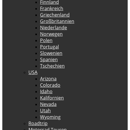
Finnland
Frankreich
Griechenland
Großbritannien
Niederlande
Norwegen
Polen
Portugal
Slowenien
Spanien
Tschechien
USA
Arizona
Colorado
Idaho
Kalifornien
Nevada
Utah
Wyoming
Roadtrip
Motorrad Touren