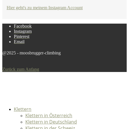
Hier geht's zu meinem Instagram Account
Facebook
Instagram
Pinterest
Email
@2025 - moosbrugger-climbing
Zurück zum Anfang
Klettern
Klettern in Österreich
Klettern in Deutschland
Klettern in der Schweiz