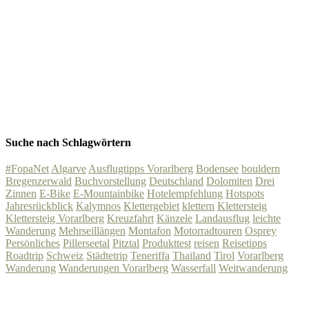
Suche nach Schlagwörtern
#FopaNet
Algarve
Ausflugtipps Vorarlberg
Bodensee
bouldern
Bregenzerwald
Buchvorstellung
Deutschland
Dolomiten
Drei
Zinnen
E-Bike
E-Mountainbike
Hotelempfehlung
Hotspots
Jahresrückblick
Kalymnos
Klettergebiet
klettern
Klettersteig
Klettersteig Vorarlberg
Kreuzfahrt
Känzele
Landausflug
leichte
Wanderung
Mehrseillängen
Montafon
Motorradtouren
Osprey
Persönliches
Pillerseetal
Pitztal
Produkttest
reisen
Reisetipps
Roadtrip
Schweiz
Städtetrip
Teneriffa
Thailand
Tirol
Vorarlberg
Wanderung
Wanderungen Vorarlberg
Wasserfall
Weitwanderung