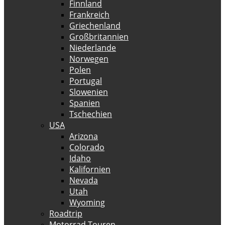
Finnland
Frankreich
Griechenland
Großbritannien
Niederlande
Norwegen
Polen
Portugal
Slowenien
Spanien
Tschechien
USA
Arizona
Colorado
Idaho
Kalifornien
Nevada
Utah
Wyoming
Roadtrip
Motorrad Touren