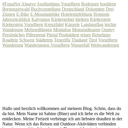
#FopaNet
Algarve
Ausflugtipps Vorarlberg
Bodensee
bouldern
Bregenzerwald
Buchvorstellung
Deutschland
Dolomiten
Drei
Zinnen
E-Bike
E-Mountainbike
Hotelempfehlung
Hotspots
Jahresrückblick
Kalymnos
Klettergebiet
klettern
Klettersteig
Klettersteig Vorarlberg
Kreuzfahrt
Känzele
Landausflug
leichte
Wanderung
Mehrseillängen
Montafon
Motorradtouren
Osprey
Persönliches
Pillerseetal
Pitztal
Produkttest
reisen
Reisetipps
Roadtrip
Schweiz
Städtetrip
Teneriffa
Thailand
Tirol
Vorarlberg
Wanderung
Wanderungen Vorarlberg
Wasserfall
Weitwanderung
Hallo und herzlich willkommen auf meinem Blog. Schön, dass du
da bist. Mein Name ist Sabine (Bine) und ich liebe es die Welt zu
entdecken. Meine Freizeit verbringe ich am liebsten draußen in der
Natur. Wenn ich das Reisen mit Outdoor-Aktivitäten verbinden