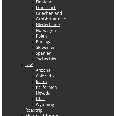
Finnland
Frankreich
Griechenland
Großbritannien
Niederlande
Norwegen
Polen
Portugal
Slowenien
Spanien
Tschechien
USA
Arizona
Colorado
Idaho
Kalifornien
Nevada
Utah
Wyoming
Roadtrip
Motorrad Touren