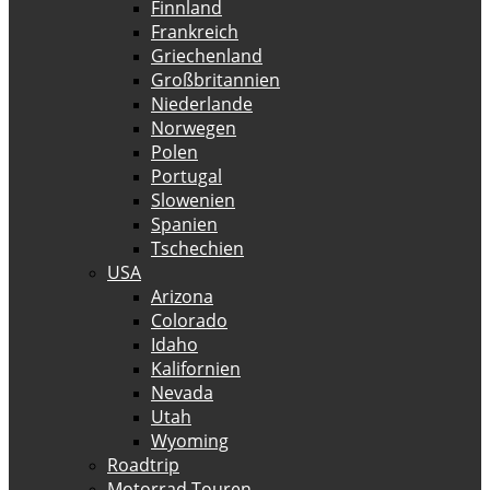
Finnland
Frankreich
Griechenland
Großbritannien
Niederlande
Norwegen
Polen
Portugal
Slowenien
Spanien
Tschechien
USA
Arizona
Colorado
Idaho
Kalifornien
Nevada
Utah
Wyoming
Roadtrip
Motorrad Touren