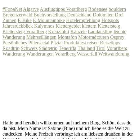
#FopaNet
Algarve
Ausflugtipps Vorarlberg
Bodensee
bouldern
Bregenzerwald
Buchvorstellung
Deutschland
Dolomiten
Drei
Zinnen
E-Bike
E-Mountainbike
Hotelempfehlung
Hotspots
Jahresrückblick
Kalymnos
Klettergebiet
klettern
Klettersteig
Klettersteig Vorarlberg
Kreuzfahrt
Känzele
Landausflug
leichte
Wanderung
Mehrseillängen
Montafon
Motorradtouren
Osprey
Persönliches
Pillerseetal
Pitztal
Produkttest
reisen
Reisetipps
Roadtrip
Schweiz
Städtetrip
Teneriffa
Thailand
Tirol
Vorarlberg
Wanderung
Wanderungen Vorarlberg
Wasserfall
Weitwanderung
Hallo und herzlich willkommen auf meinem Blog. Schön, dass du
da bist. Mein Name ist Sabine (Bine) und ich liebe es die Welt zu
entdecken. Meine Freizeit verbringe ich am liebsten draußen in der