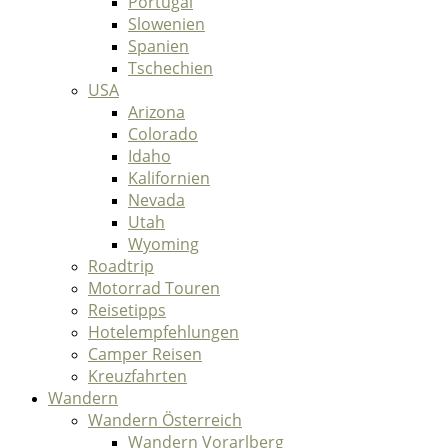
Portugal
Slowenien
Spanien
Tschechien
USA
Arizona
Colorado
Idaho
Kalifornien
Nevada
Utah
Wyoming
Roadtrip
Motorrad Touren
Reisetipps
Hotelempfehlungen
Camper Reisen
Kreuzfahrten
Wandern
Wandern Österreich
Wandern Vorarlberg