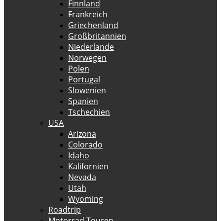
Finnland
Frankreich
Griechenland
Großbritannien
Niederlande
Norwegen
Polen
Portugal
Slowenien
Spanien
Tschechien
USA
Arizona
Colorado
Idaho
Kalifornien
Nevada
Utah
Wyoming
Roadtrip
Motorrad Touren