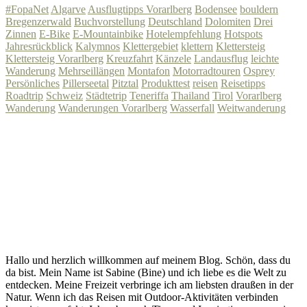
#FopaNet
Algarve
Ausflugtipps Vorarlberg
Bodensee
bouldern
Bregenzerwald
Buchvorstellung
Deutschland
Dolomiten
Drei
Zinnen
E-Bike
E-Mountainbike
Hotelempfehlung
Hotspots
Jahresrückblick
Kalymnos
Klettergebiet
klettern
Klettersteig
Klettersteig Vorarlberg
Kreuzfahrt
Känzele
Landausflug
leichte
Wanderung
Mehrseillängen
Montafon
Motorradtouren
Osprey
Persönliches
Pillerseetal
Pitztal
Produkttest
reisen
Reisetipps
Roadtrip
Schweiz
Städtetrip
Teneriffa
Thailand
Tirol
Vorarlberg
Wanderung
Wanderungen Vorarlberg
Wasserfall
Weitwanderung
Hallo und herzlich willkommen auf meinem Blog. Schön, dass du
da bist. Mein Name ist Sabine (Bine) und ich liebe es die Welt zu
entdecken. Meine Freizeit verbringe ich am liebsten draußen in der
Natur. Wenn ich das Reisen mit Outdoor-Aktivitäten verbinden