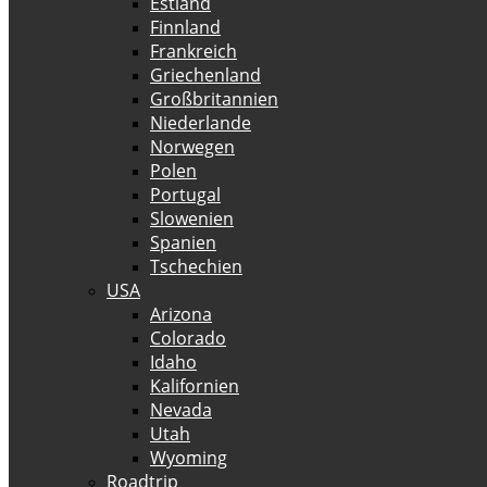
Estland
Finnland
Frankreich
Griechenland
Großbritannien
Niederlande
Norwegen
Polen
Portugal
Slowenien
Spanien
Tschechien
USA
Arizona
Colorado
Idaho
Kalifornien
Nevada
Utah
Wyoming
Roadtrip