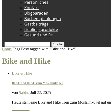
Persönliches
Kontakt
Blogparaden
Buchempfehlungen
Gastbeiträge
Lieblingsprodukte
Gesund und Fit
Suche
Home
Tags
Posts tagged with "Bike and Hike"
Bike and Hike
Bike & Hike
BIKE and HIKE zum Möslalmkogel
von
Sabine
Juli 22, 2025
Heute steht eine Bike and Hike Tour zum Möslalmkogel auf u